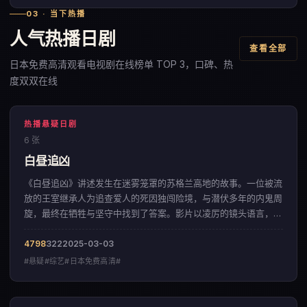
03 · 当下热播
人气热播日剧
查看全部
日本免费高清观看电视剧在线榜单 TOP 3，口碑、热
度双双在线
热播悬疑日剧
6 张
白昼追凶
《白昼追凶》讲述发生在迷雾笼罩的苏格兰高地的故事。一位被流
放的王室继承人为追查爱人的死因独闯险境，与潜伏多年的内鬼周
旋，最终在牺牲与坚守中找到了答案。影片以凌厉的镜头语言，呈
现出一部来自中国大陆的悬疑佳作。
4798
322
2025-03-03
#悬疑#综艺#日本免费高清#