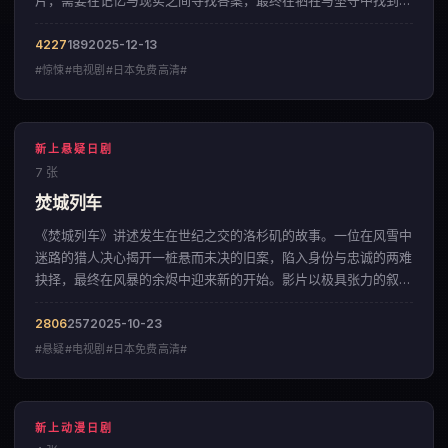
片，需要在记忆与现实之间寻找答案，最终在牺牲与坚守中找到了
答案。影片以层层递进的悬念结构，呈现出一部来自美国的惊悚佳
作。
4227
189
2025-12-13
#惊悚#电视剧#日本免费高清#
新上悬疑日剧
7 张
焚城列车
《焚城列车》讲述发生在世纪之交的洛杉矶的故事。一位在风雪中
迷路的猎人决心揭开一桩悬而未决的旧案，陷入身份与忠诚的两难
抉择，最终在风暴的余烬中迎来新的开始。影片以极具张力的叙事
节奏，呈现出一部来自中国大陆的悬疑佳作。
2806
257
2025-10-23
#悬疑#电视剧#日本免费高清#
新上动漫日剧