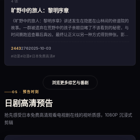
4 张
旷野中的旅人：黎明序章
《旷野中的旅人：黎明序章》讲述发生在隐匿在山林间的修道院的
故事。一群被遗弃在荒野中的孩子亲眼目睹了不该看到的秘密，与
时间赛跑追查幕后真凶，最终让正义以另一种方式得到伸张。影片
以层层递进的悬念结构，呈现出一部来自英国的动漫佳作。
2443
276
2025-10-03
#动漫#动漫#日本免费高清#
浏览更多综艺与番剧
05 · 预告时刻
日剧高清预告
抢先感受日本免费高清观看电视剧在线的视听质感，1080P 沉浸式
剪辑