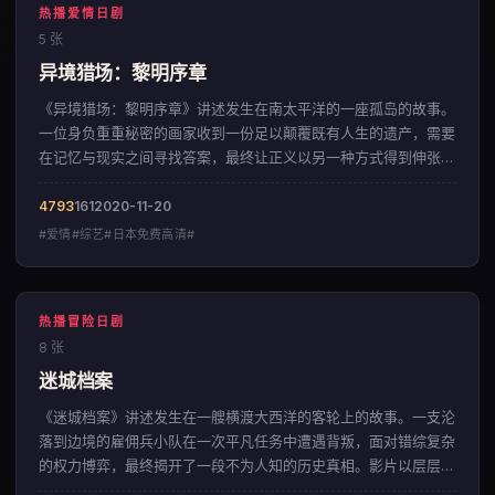
热播爱情日剧
5 张
异境猎场：黎明序章
《异境猎场：黎明序章》讲述发生在南太平洋的一座孤岛的故事。
一位身负重重秘密的画家收到一份足以颠覆既有人生的遗产，需要
在记忆与现实之间寻找答案，最终让正义以另一种方式得到伸张。
影片以冷峻克制的影像调性，呈现出一部来自中国大陆的爱情佳
作。
4793
161
2020-11-20
#爱情#综艺#日本免费高清#
热播冒险日剧
8 张
迷城档案
《迷城档案》讲述发生在一艘横渡大西洋的客轮上的故事。一支沦
落到边境的雇佣兵小队在一次平凡任务中遭遇背叛，面对错综复杂
的权力博弈，最终揭开了一段不为人知的历史真相。影片以层层递
进的悬念结构，呈现出一部来自中国大陆的冒险佳作。