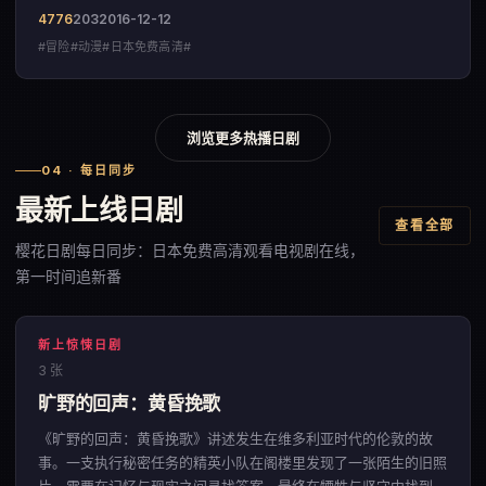
4776
203
2016-12-12
#冒险#动漫#日本免费高清#
浏览更多热播日剧
04 · 每日同步
最新上线日剧
查看全部
樱花日剧每日同步：日本免费高清观看电视剧在线，
第一时间追新番
新上惊悚日剧
3 张
旷野的回声：黄昏挽歌
《旷野的回声：黄昏挽歌》讲述发生在维多利亚时代的伦敦的故
事。一支执行秘密任务的精英小队在阁楼里发现了一张陌生的旧照